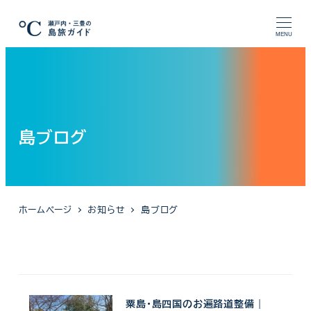
メ
イ
MENU
ン
コ
ン
テ
ン
島ブログ
ツ
へ
移
動
ホームページ
お知らせ
島ブログ
粟島・島四国のお遍路道整備｜