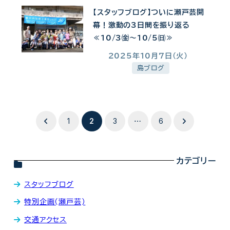
【スタッフブログ】ついに瀬戸芸開
幕！激動の3日間を振り返る
≪10/3㈮～10/5㈰≫
2025年10月7日(火)
投稿日
島ブログ
投
1
2
3
6
…
稿
カテゴリー
の
ペ
スタッフブログ
特別企画(瀬戸芸)
ー
交通アクセス
ジ