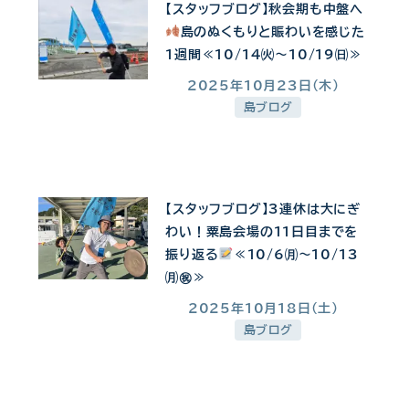
【スタッフブログ】秋会期も中盤へ
島のぬくもりと賑わいを感じた
1週間≪10/14㈫～10/19㈰≫
2025年10月23日(木)
投稿日
島ブログ
【スタッフブログ】3連休は大にぎ
わい！粟島会場の11日目までを
振り返る
≪10/6㈪～10/13
㈪㊗≫
2025年10月18日(土)
投稿日
島ブログ