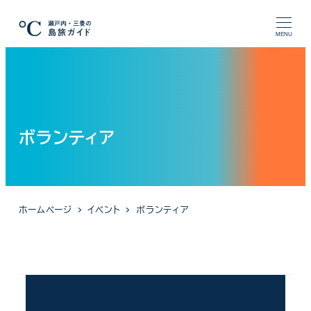
メ
イ
MENU
ン
コ
ン
テ
ン
ボランティア
ツ
へ
移
動
ホームページ
イベント
ボランティア