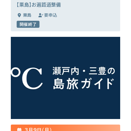
【粟島】お遍路道整備
粟島
要申込
開催終了
3月9日(月)