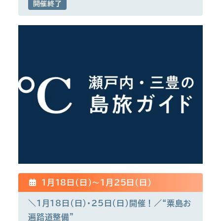
開催終了
1月18日(日)〜1月25日(日)
＼1月18日(日)・25日(日)開催！／“粟島お
遍路道整備”