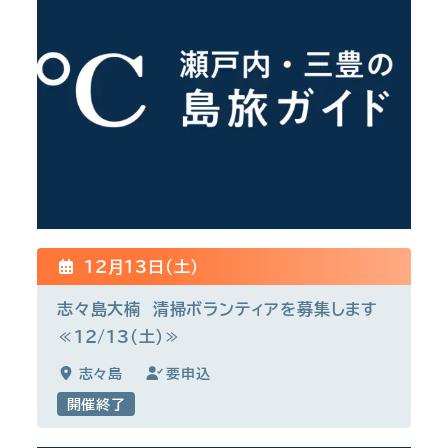
12月13日(土)
志々島大楠 清掃ボランティアを募集します
≪12/13（土）≫
志々島
要申込
開催終了