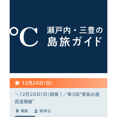
12月28日(日)
＼12月28日(日)開催！／第３回“粟島お遍
路道整備”
粟島
要申込