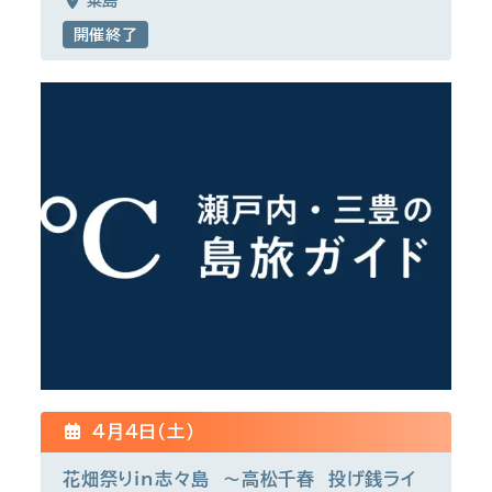
粟島
開催終了
4月4日(土)
花畑祭りin志々島 ～高松千春 投げ銭ライ