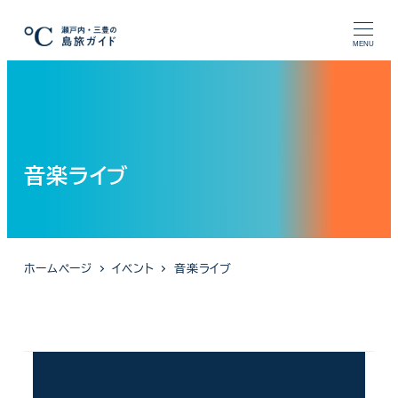
メ
イ
MENU
ン
コ
ン
テ
ン
音楽ライブ
ツ
へ
移
動
ホームページ
イベント
音楽ライブ