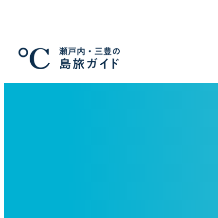
メ
イ
ン
コ
ン
テ
ン
ツ
へ
移
動