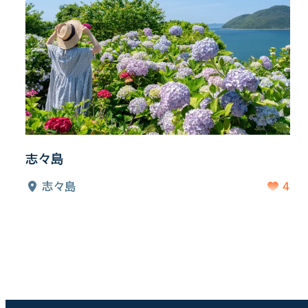
志々島
4
志々島
投
稿
の