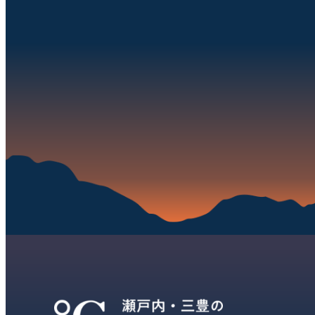
ペ
ー
ジ
送
り