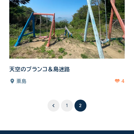
天空のブランコ＆島迷路
4
粟島
1
2