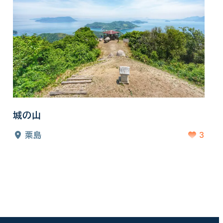
城の山
3
粟島