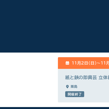
11月2日(日)〜11
紙と鋏の即興芸 立体
粟島
開催終了