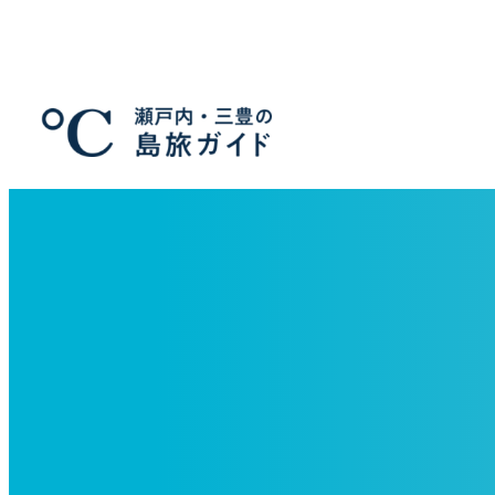
メ
イ
ン
コ
ン
テ
ン
ツ
へ
移
動