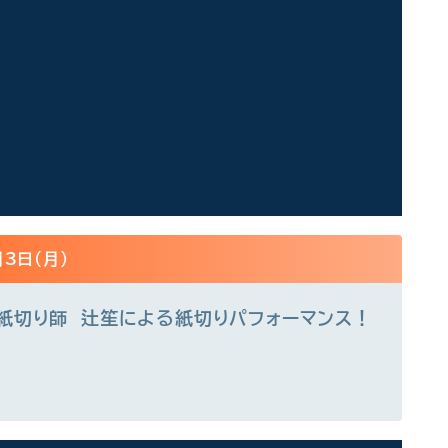
月3日(月)
紙切り師 辻笙による紙切りパフォーマンス！