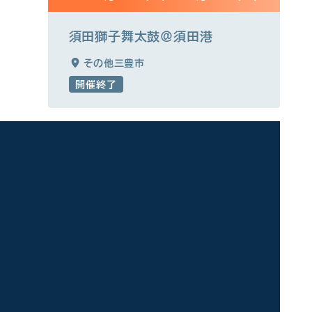
須田獅子舞太鼓＠須田港
その他三豊市
開催終了