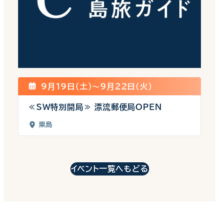
9月19日(土)〜9月22日(火)
≪SW特別開局≫ 漂流郵便局OPEN
粟島
イベント一覧へもどる