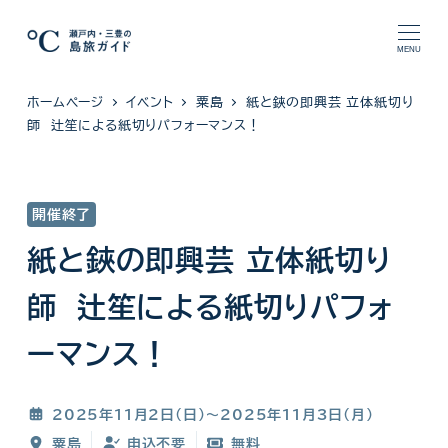
メ
イ
MENU
ン
ホームページ
イベント
粟島
紙と鋏の即興芸 立体紙切り
コ
師 辻笙による紙切りパフォーマンス！
ン
テ
ン
開催終了
ツ
へ
紙と鋏の即興芸 立体紙切り
移
師 辻笙による紙切りパフォ
動
ーマンス！
2025年11月2日(日)〜2025年11月3日(月)
粟島
申込不要
無料