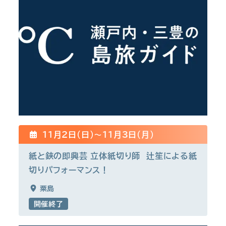
11月2日(日)〜11月3日(月)
紙と鋏の即興芸 立体紙切り師 辻笙による紙
切りパフォーマンス！
粟島
開催終了