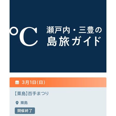
3月1日(日)
【粟島】百手まつり
粟島
開催終了