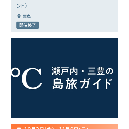
ント)
粟島
開催終了