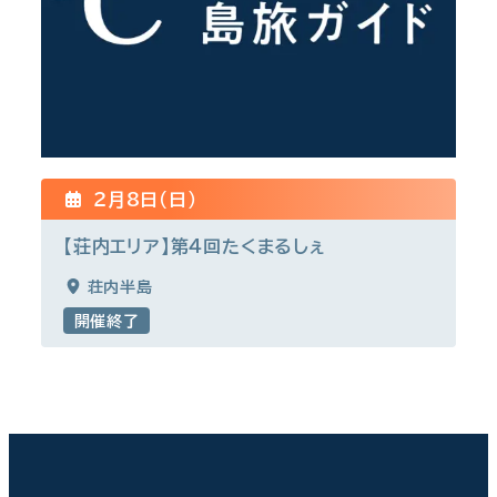
2月8日(日)
【荘内エリア】第４回たくまるしぇ
荘内半島
開催終了