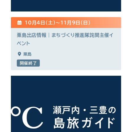
10月4日(土)〜11月9日(日)
粟島出店情報｜まちづくり推進隊詫間主催イ
ベント
粟島
開催終了