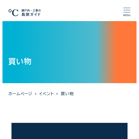
メ
イ
MENU
ン
コ
ン
テ
ン
買い物
ツ
へ
移
動
ホームページ
イベント
買い物