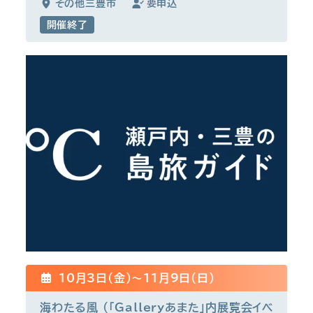
その他三豊市
要申込
開催終了
10月3日(金)〜11月9日(日)
海わたる風 (「Galleryあまた」内展覧会イベ