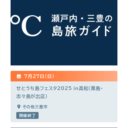
7月27日(日)
せとうち島フェスタ2025 in高松（粟島・
志々島が出店）
その他三豊市
開催終了