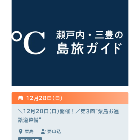
12月28日(日)
＼12月28日(日)開催！／第３回“粟島お遍
路道整備”
粟島
要申込