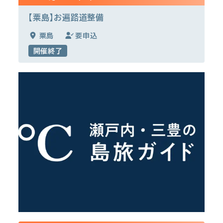
【粟島】お遍路道整備
粟島
要申込
開催終了