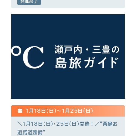
開催終了
1月18日(日)〜1月25日(日)
＼1月18日(日)・25日(日)開催！／“粟島お
遍路道整備”