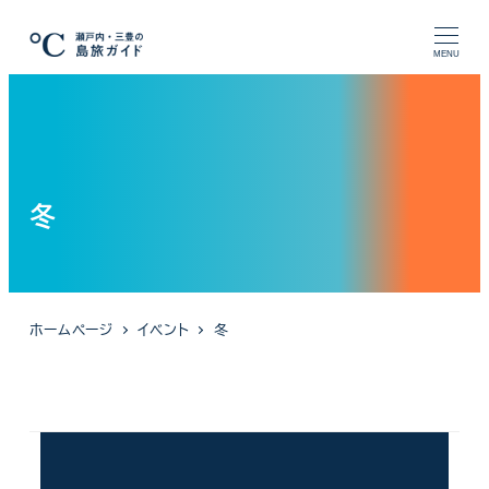
メ
イ
MENU
ン
コ
ン
テ
ン
冬
ツ
へ
移
動
ホームページ
イベント
冬