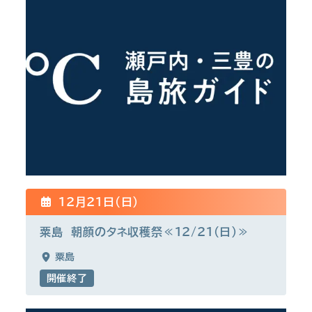
12月21日(日)
粟島 朝顔のタネ収穫祭≪12/21（日）≫
粟島
開催終了