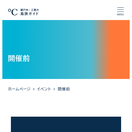
メ
イ
MENU
ン
コ
ン
テ
ン
開催前
ツ
へ
移
動
ホームページ
イベント
開催前