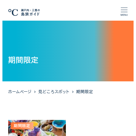
メ
イ
MENU
ン
コ
ン
テ
ン
期間限定
ツ
へ
移
動
ホームページ
見どころスポット
期間限定
期間限定