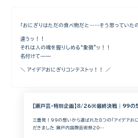
「おにぎりはただの食べ物だと……そう思っていたの
違うッ！！
それは人の魂を握りしめる“象徴”ッ！！
名付けて——
＼ アイデアおにぎりコンテストッ！！ ／
【瀬戸芸・特別企画】8/26㈫最終決戦｜99の
三豊発！99の想いから選ばれた8つの「アイデアお
だきました 瀬戸内国際芸術祭20…