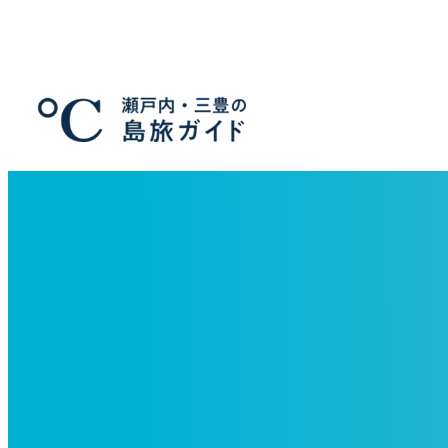
メ
イ
ン
コ
ン
テ
ン
ツ
へ
移
動