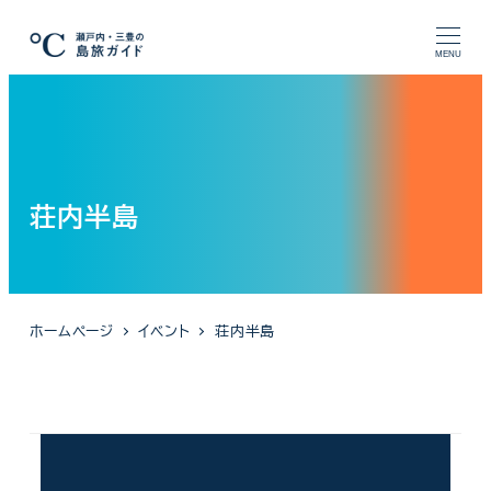
メ
イ
MENU
ン
コ
ン
テ
ン
荘内半島
ツ
へ
移
動
ホームページ
イベント
荘内半島