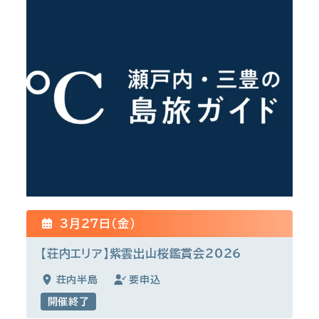
3月27日(金)
【荘内エリア】紫雲出山桜鑑賞会2026
荘内半島
要申込
開催終了