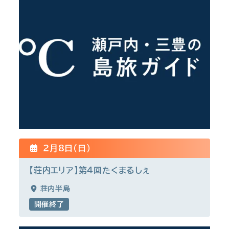
2月8日(日)
【荘内エリア】第４回たくまるしぇ
荘内半島
開催終了