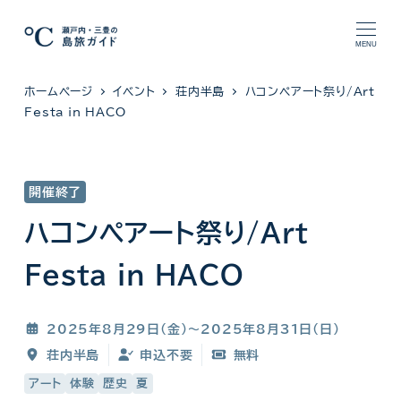
メ
イ
MENU
ン
ホームページ
イベント
荘内半島
ハコンペアート祭り/Art
コ
Festa in HACO
ン
テ
ン
開催終了
ツ
へ
ハコンペアート祭り/Art
移
Festa in HACO
動
2025年8月29日(金)〜2025年8月31日(日)
荘内半島
申込不要
無料
アート
体験
歴史
夏