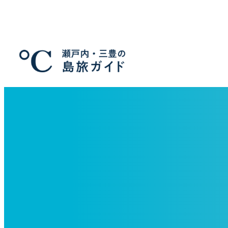
メ
イ
ン
コ
ン
テ
ン
ツ
へ
移
動