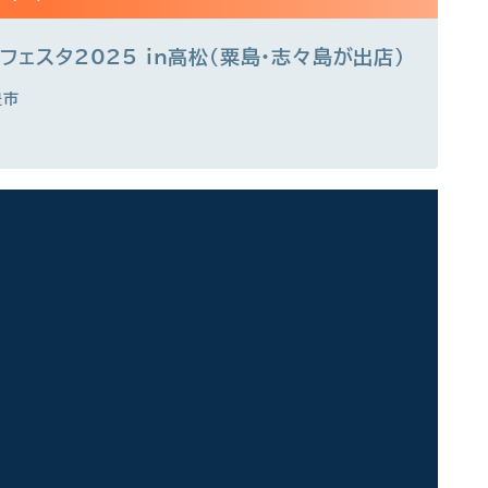
フェスタ2025 in高松（粟島・志々島が出店）
豊市